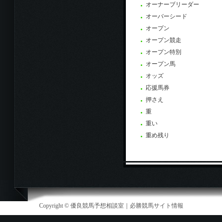
オーナーブリーダー
オーバーシード
オープン
オープン競走
オープン特別
オープン馬
オッズ
応援馬券
押さえ
重
重い
重め残り
Copyright © 優良競馬予想相談室｜必勝競馬サイト情報