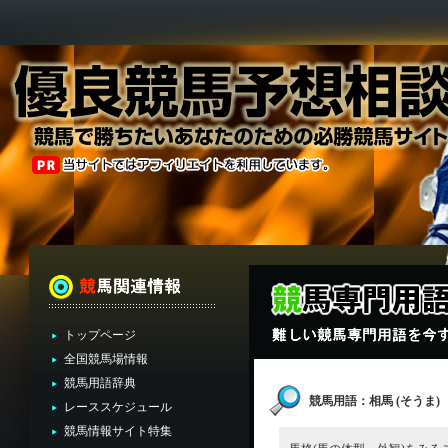
トップページ
全国競馬場情報
競馬用語辞典
競馬用語：相馬 (そうま)
レーススケジュール
競馬情報サイト特集