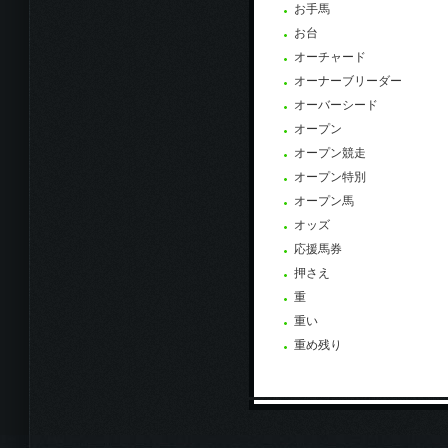
お手馬
お台
オーチャード
オーナーブリーダー
オーバーシード
オープン
オープン競走
オープン特別
オープン馬
オッズ
応援馬券
押さえ
重
重い
重め残り