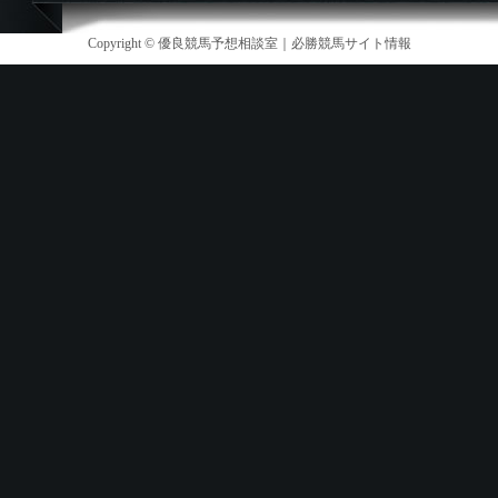
Copyright © 優良競馬予想相談室｜必勝競馬サイト情報