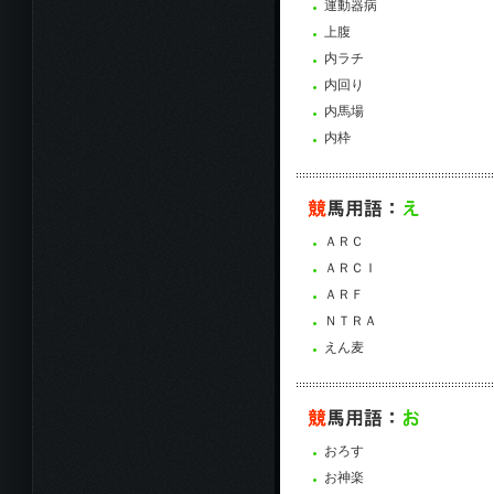
運動器病
上腹
内ラチ
内回り
内馬場
内枠
ＡＲＣ
ＡＲＣＩ
ＡＲＦ
ＮＴＲＡ
えん麦
おろす
お神楽