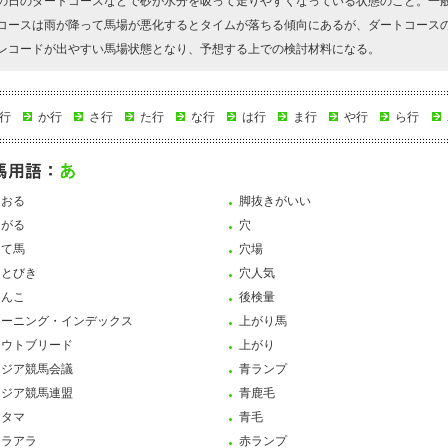
の日のダートコースなどで砂が水分を吸って走りやすくなっている状態のこと。一
コースは雨が降って馬場が悪化するとタイムが落ちる傾向にあるが、ダートコース
レコードが出やすい馬場状態となり、予想する上での検討材料になる。
行
か行
さ行
た行
な行
は行
ま行
や行
ら行
あおる
脚抜きがいい
あがる
穴
あて馬
穴場
あとびき
穴人気
あんこ
後検量
アーニング・インデックス
上がり馬
アウトブリード
上がり
アジア競馬会議
青ランプ
アジア競馬連盟
青鹿毛
アタマ
青毛
アラアラ
赤ランプ