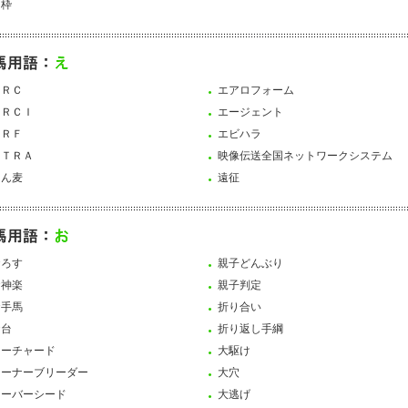
内枠
ＡＲＣ
エアロフォーム
ＡＲＣＩ
エージェント
ＡＲＦ
エビハラ
ＮＴＲＡ
映像伝送全国ネットワークシステム
えん麦
遠征
おろす
親子どんぶり
お神楽
親子判定
お手馬
折り合い
お台
折り返し手綱
オーチャード
大駆け
オーナーブリーダー
大穴
オーバーシード
大逃げ