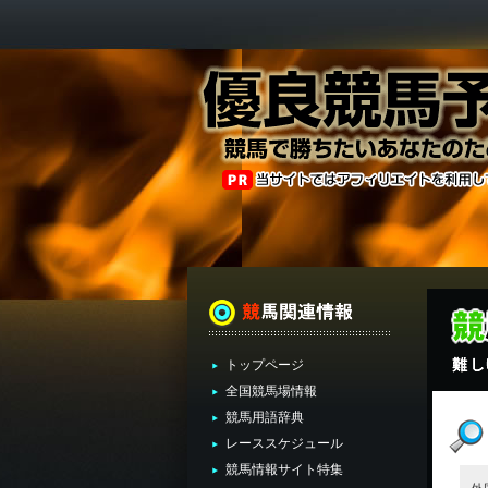
トップページ
全国競馬場情報
競馬用語辞典
レーススケジュール
競馬情報サイト特集