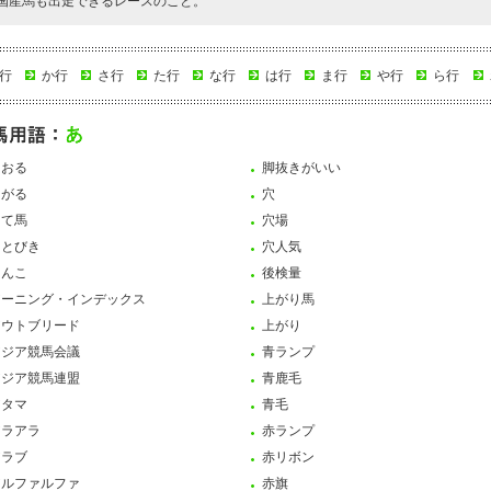
国産馬も出走できるレースのこと。
行
か行
さ行
た行
な行
は行
ま行
や行
ら行
あおる
脚抜きがいい
あがる
穴
あて馬
穴場
あとびき
穴人気
あんこ
後検量
アーニング・インデックス
上がり馬
アウトブリード
上がり
アジア競馬会議
青ランプ
アジア競馬連盟
青鹿毛
アタマ
青毛
アラアラ
赤ランプ
アラブ
赤リボン
アルファルファ
赤旗