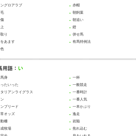
アングロアラブ
赤帽
芦毛
朝飼葉
鞍傷
朝追い
鞍上
鐙
汗取り
併せ馬
脚をあます
有馬特例法
脚色
１馬身
一杯
いったいった
一般競走
イタリアンライグラス
一番時計
イン
一番人気
インブリード
一本かぶり
異常オッズ
逸走
移動柵
岩陥
育成牧場
焦れ込む
一完歩
息をいれる