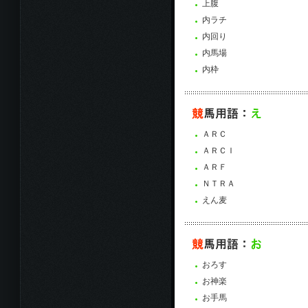
上腹
内ラチ
内回り
内馬場
内枠
ＡＲＣ
ＡＲＣＩ
ＡＲＦ
ＮＴＲＡ
えん麦
おろす
お神楽
お手馬