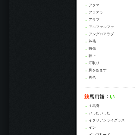
アタマ
アラアラ
アラブ
アルファルファ
アングロアラブ
芦毛
鞍傷
鞍上
汗取り
脚をあます
脚色
１馬身
いったいった
イタリアンライグラス
イン
インブリード